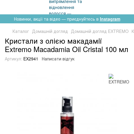
Новинки, акції та відео — приєднуйтесь в
Instagram
Каталог
Домашній догляд
Домашній догляд EXTREMO
К
Кристали з олією макадамії
Extremo Macadamia Oil Cristal 100 мл
Артикул:
EX2941
Написати відгук