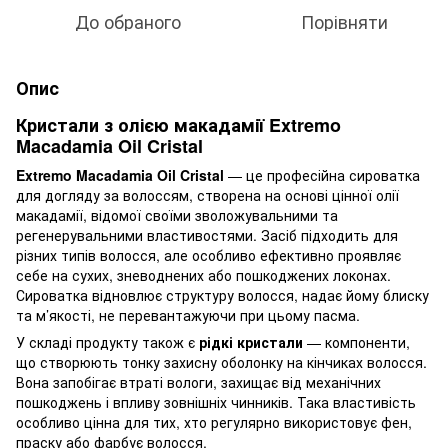
До обраного
Порівняти
Опис
Кристали з олією макадамії Extremo
Macadamia Oil Cristal
Extremo Macadamia Oil Cristal
— це професійна сироватка
для догляду за волоссям, створена на основі цінної олії
макадамії, відомої своїми зволожувальними та
регенерувальними властивостями. Засіб підходить для
різних типів волосся, але особливо ефективно проявляє
себе на сухих, зневоднених або пошкоджених локонах.
Сироватка відновлює структуру волосся, надає йому блиску
та м’якості, не перевантажуючи при цьому пасма.
У складі продукту також є
рідкі кристали
— компоненти,
що створюють тонку захисну оболонку на кінчиках волосся.
Вона запобігає втраті вологи, захищає від механічних
пошкоджень і впливу зовнішніх чинників. Така властивість
особливо цінна для тих, хто регулярно використовує фен,
праску або фарбує волосся.