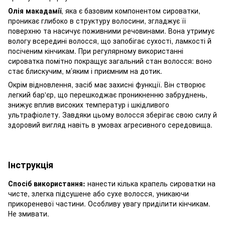
Олія макадамії
, яка є базовим компонентом сироватки,
проникає глибоко в структуру волосини, згладжує її
поверхню та насичує поживними речовинами. Вона утримує
вологу всередині волосся, що запобігає сухості, ламкості й
посіченим кінчикам. При регулярному використанні
сироватка помітно покращує загальний стан волосся: воно
стає блискучим, м’яким і приємним на дотик.
Окрім відновлення, засіб має захисні функції. Він створює
легкий бар'єр, що перешкоджає проникненню забруднень,
знижує вплив високих температур і шкідливого
ультрафіолету. Завдяки цьому волосся зберігає свою силу й
здоровий вигляд навіть в умовах агресивного середовища.
Інструкція
Спосіб використання:
нанести кілька крапель сироватки на
чисте, злегка підсушене або сухе волосся, уникаючи
прикореневої частини. Особливу увагу приділити кінчикам.
Не змивати.