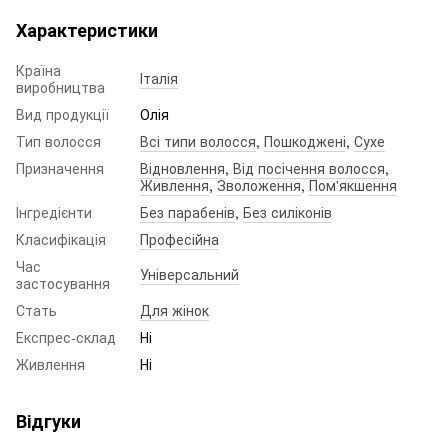
Характеристики
Країна
Італія
виробництва
Вид продукції
Олія
Тип волосся
Всі типи волосся
,
Пошкоджені
,
Сухе
Призначення
Відновлення
,
Від посічення волосся
,
Живлення
,
Зволоження
,
Пом'якшення
Інгредієнти
Без парабенів
,
Без силіконів
Класифікація
Професійна
Час
Універсальний
застосування
Стать
Для жінок
Експрес-склад
Ні
Живлення
Ні
Відгуки