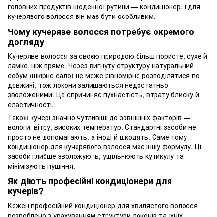
головних продуктів щоденної рутини — кондиціонер, і для
кучерявого волосся він має бути особливим.
Чому кучеряве волосся потребує окремого
догляду
Кучеряве волосся за своєю природою більш пористе, сухе й
ламке, ніж пряме. Через вигнуту структуру натуральний
себум (шкірне сало) не може рівномірно розподілятися по
довжині, тож локони залишаються недостатньо
зволоженими. Це спричиняє пухнастість, втрату блиску й
еластичності.
Також кучері значно чутливіші до зовнішніх факторів —
вологи, вітру, високих температур. Стандартні засоби не
просто не допомагають, а іноді й шкодять. Саме тому
кондиціонер для кучерявого волосся має іншу формулу. Ці
засоби глибше зволожують, ущільнюють кутикулу та
мінімізують пушіння.
Як діють професійні кондиціонери для
кучерів?
Кожен професійний кондиціонер для хвилястого волосся
розроблено з урахуванням структури локонів та їхніх