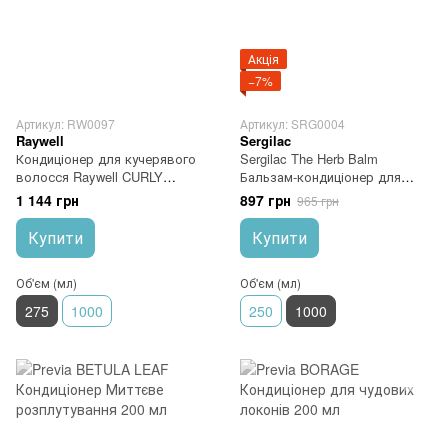
Акція
−7%
Артикул: RW0097
Артикул: SRG0004
Raywell
Sergilac
Кондиціонер для кучерявого
Sergilac The Herb Balm
волосся Raywell CURLY
Бальзам-кондиціонер для
CONTROL CONDITIONER 275
волосся трав'яний 1000 мл
1 144 грн
897 грн
965 грн
мл
Купити
Купити
Об'єм (мл)
Об'єм (мл)
275
1000
250
1000