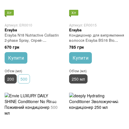
Хіт
Хіт
Артикул: ER0010
Артикул: ER0015
Erayba
Erayba
Erayba N18 Nutriactive Collastin
Кондиціонер для випрямлення
2-phase Spray, Спрей-
волосся Erayba BS16 Bio
кондиціонер з колагеном
Smooth Treatment Conditioner
670 грн
785 грн
двофазний 200 мл
250 мл
Купити
Купити
Об'єм (мл)
Об'єм (мл)
200
500
250 мл