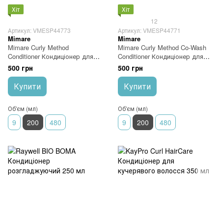
Хіт
Хіт
12
Артикул: VMESP44773
Артикул: VMESP44771
Mimare
Mimare
Mimare Curly Method
Mimare Curly Method Co-Wash
Conditioner Кондиціонер для
Conditioner Кондиціонер для
кудрявого волосся 200 мл
кучерявого та хвилястого
500 грн
500 грн
волосся 200 мл
Купити
Купити
Об'єм (мл)
Об'єм (мл)
9
200
480
9
200
480