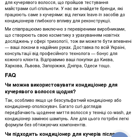
для кучерявого волосся, що пройшов тестування
майстрами curl-спільноти. У нас ви знайдете бренди, які
працюють саме з кучерями: від легких leave-in засобів до
кондиціонерів глибокого впливу для реконструкції.
Ми співпрацюємо виключно з перевіреними виробниками,
що створюють свою косметику з урахуванням новітніх
досліджень у сфері трихології, тож ви можете бути впевнені
— ваші локони в надійних руках. Доставка по всій Україні,
консультації від професійного технолога — бонус для
кожного клієнта. Відправимо ваші покупки до Києва,
Харкова, Львова, Запоріжжя, Дніпра, Одеси тощо.
FAQ
Чи можна використовувати кондиціонер для
кучерявого волосся щодня?
Так, особливо якщо це безсульфатний кондиціонер або
кондиціонер-ополіскувач. Багато curl-доглядів
передбачають щоденне миття волосся у техніці co-wash, де
кондиціонер замінює шампунь. Але для цього потрібні легкі
формули без обтяжуючих компонентів.
Чи підходить кондиціонер для кучерів після