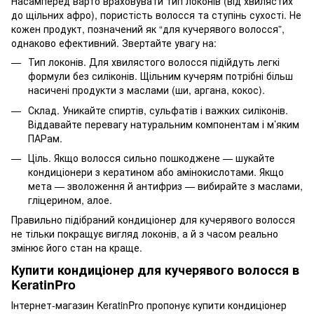
Насамперед варто враховувати тип локонів (від хвилястих
до щільних афро), пористість волосся та ступінь сухості. Не
кожен продукт, позначений як “для кучерявого волосся”,
однаково ефективний. Звертайте увагу на:
Тип локонів. Для хвилястого волосся підійдуть легкі
формули без силіконів. Щільним кучерям потрібні більш
насичені продукти з маслами (ши, аргана, кокос).
Склад. Уникайте спиртів, сульфатів і важких силіконів.
Віддавайте перевагу натуральним компонентам і м’яким
ПАРам.
Ціль. Якщо волосся сильно пошкоджене — шукайте
кондиціонери з кератином або амінокислотами. Якщо
мета — зволоження й антифриз — вибирайте з маслами,
гліцерином, алое.
Правильно підібраний кондиціонер для кучерявого волосся
не тільки покращує вигляд локонів, а й з часом реально
змінює його стан на краще.
Купити кондиціонер для кучерявого волосся в
KeratinPro
Інтернет-магазин KeratinPro пропонує купити кондиціонер