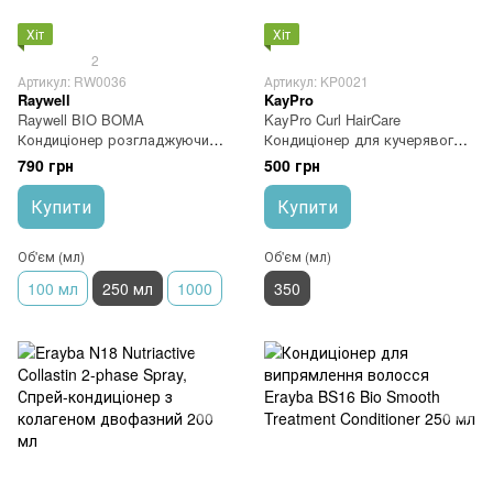
Хіт
Хіт
2
Артикул: RW0036
Артикул: KP0021
Raywell
KayPro
Raywell BIO BOMA
KayPro Curl HairCare
Кондиціонер розгладжуючий
Кондиціонер для кучерявого
250 мл
волосся 350 мл
790 грн
500 грн
Купити
Купити
Об'єм (мл)
Об'єм (мл)
100 мл
250 мл
1000
350