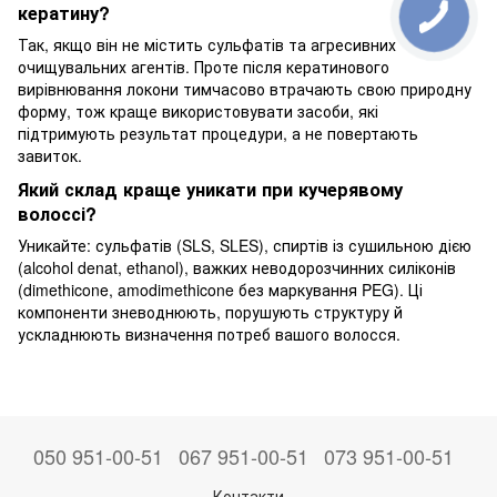
кератину?
Так, якщо він не містить сульфатів та агресивних
очищувальних агентів. Проте після кератинового
вирівнювання локони тимчасово втрачають свою природну
форму, тож краще використовувати засоби, які
підтримують результат процедури, а не повертають
завиток.
Який склад краще уникати при кучерявому
волоссі?
Уникайте: сульфатів (SLS, SLES), спиртів із сушильною дією
(alcohol denat, ethanol), важких неводорозчинних силіконів
(dimethicone, amodimethicone без маркування PEG). Ці
компоненти зневоднюють, порушують структуру й
ускладнюють визначення потреб вашого волосся.
050 951-00-51
067 951-00-51
073 951-00-51
Контакти