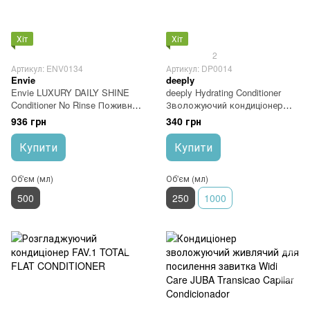
Хіт
Хіт
2
Артикул: ENV0134
Артикул: DP0014
Envie
deeply
Envie LUXURY DAILY SHINE
deeply Hydrating Conditioner
Conditioner No Rinse Поживний
Зволожуючий кондиціонер
кондиціонер 500 мл
250 мл
936 грн
340 грн
Купити
Купити
Об'єм (мл)
Об'єм (мл)
500
250
1000