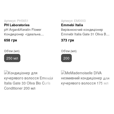
Артикул: PH5651
Артикул: EM0003
PH Laboratories
Emmebi Italia
pH Argan&Keratin Flower
Вирівнюючий кондиціонер
Кондиціонер «Ідеальна
Emmebi Italia Gate 31 Oliva Bio
гладкість» 250 мл
Smoothie Conditioner 200 мл
658 грн
373 грн
Об'єм (мл)
Об'єм (мл)
250 мл
200