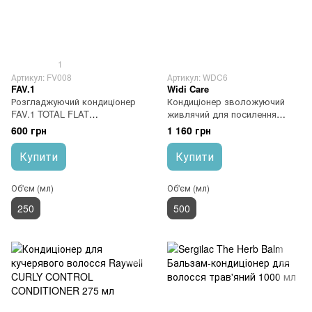
1
Артикул: FV008
Артикул: WDC6
FAV.1
Widi Care
Розгладжуючий кондиціонер
Кондиціонер зволожуючий
FAV.1 TOTAL FLAT
живлячий для посилення
CONDITIONER
завитка Widi Care JUBA
600 грн
1 160 грн
Transicao Capilar Condicionador
Купити
Купити
Об'єм (мл)
Об'єм (мл)
250
500