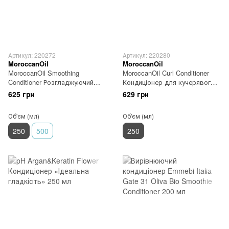
Артикул: 220272
Артикул: 220280
MoroccanOil
MoroccanOil
MoroccanOil Smoothing
MoroccanOil Curl Conditioner
Conditioner Розгладжуючий
Кондиціонер для кучерявого
кондиціонер 250 мл
волосся 250 мл
625 грн
629 грн
Об'єм (мл)
Об'єм (мл)
250
500
250