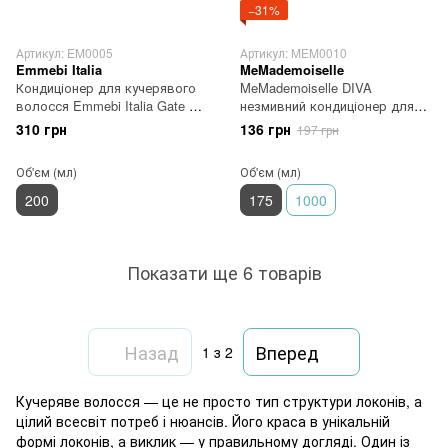
−31%
Артикул: EM0005
Артикул: MEM0010
Emmebi Italia
MeMademoiselle
Кондиціонер для кучерявого
MeMademoiselle DIVA
волосся Emmebi Italia Gate 33
незмивний кондиціонер для
Oliva Bio Curls Conditioner 200
кучерявого волосся 175 мл
310 грн
136 грн
197 грн
мл
Об'єм (мл)
Об'єм (мл)
200
175
1000
Показати ще 6 товарів
Назад
Вперед
1
з 2
Кучеряве волосся — це не просто тип структури локонів, а
цілий всесвіт потреб і нюансів. Його краса в унікальній
формі локонів, а виклик — у правильному догляді. Один із