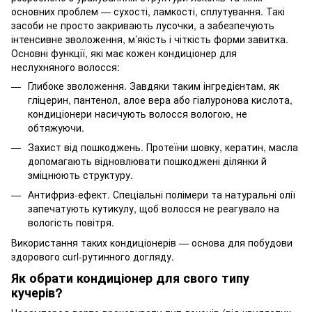
основних проблем — сухості, ламкості, сплутування. Такі
засоби не просто закривають лусочки, а забезпечують
інтенсивне зволоження, м’якість і чіткість форми завитка.
Основні функції, які має кожен кондиціонер для
неслухняного волосся:
Глибоке зволоження. Завдяки таким інгредієнтам, як
гліцерин, пантенол, алое вера або гіалуронова кислота,
кондиціонери насичують волосся вологою, не
обтяжуючи.
Захист від пошкоджень. Протеїни шовку, кератин, масла
допомагають відновлювати пошкоджені ділянки й
зміцнюють структуру.
Антифриз-ефект. Спеціальні полімери та натуральні олії
запечатують кутикулу, щоб волосся не реагувало на
вологість повітря.
Використання таких кондиціонерів — основа для побудови
здорового curl-рутинного догляду.
Як обрати кондиціонер для свого типу
кучерів?