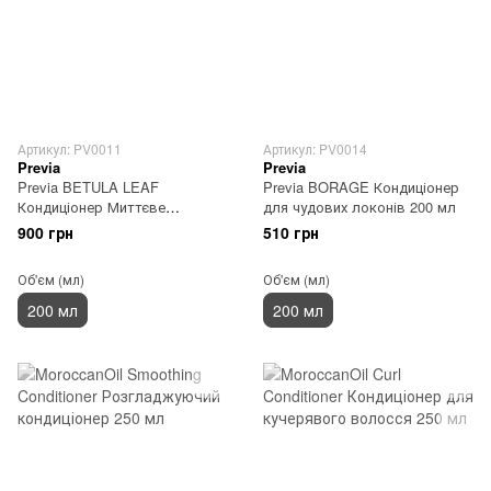
Артикул: PV0011
Артикул: PV0014
Previa
Previa
Previa BETULA LEAF
Previa BORAGE Кондиціонер
Кондиціонер Миттєве
для чудових локонів 200 мл
розплутування 200 мл
900 грн
510 грн
Об'єм (мл)
Об'єм (мл)
200 мл
200 мл