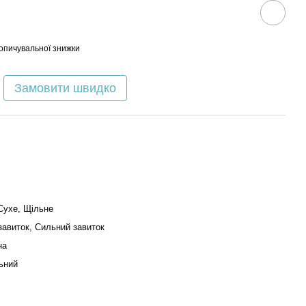
опичувальної знижки
Замовити швидко
Сухе, Щільне
завиток, Сильний завиток
на
ьний