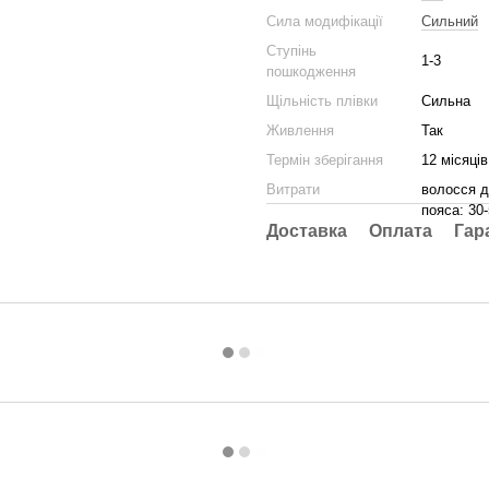
Сила модифікації
Сильний
Ступінь
1-3
пошкодження
Щільність плівки
Сильна
Живлення
Так
Термін зберігання
12 місяців
Витрати
волосся д
пояса: 30
Доставка
Оплата
Гар