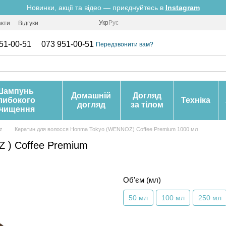
Новинки, акції та відео — приєднуйтесь в
Instagram
Укр
Рус
акти
Відгуки
51-00-51
073 951-00-51
Передзвонити вам?
Шампунь
Домашній
Догляд
либокого
Техніка
догляд
за тілом
чищення
z
Кератин для волосся Honma Tokyo (WENNOZ) Coffee Premium 1000 мл
 ) Coffee Premium
Об'єм (мл)
50 мл
100 мл
250 мл