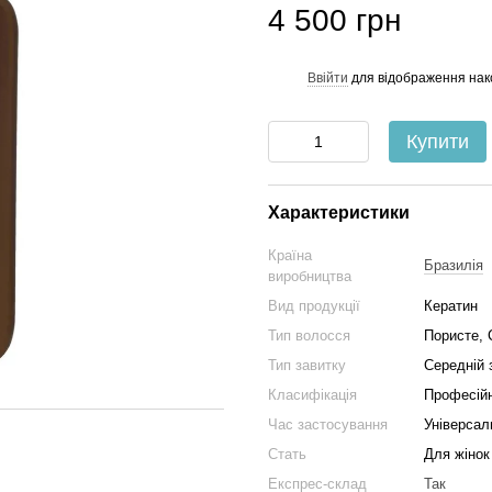
4 500 грн
Ввійти
для відображення нак
%
Купити
Характеристики
Країна
Бразилія
виробництва
Вид продукції
Кератин
Тип волосся
Пористе, 
Тип завитку
Середній 
Класифікація
Професій
Час застосування
Універсал
Стать
Для жінок
Експрес-склад
Так