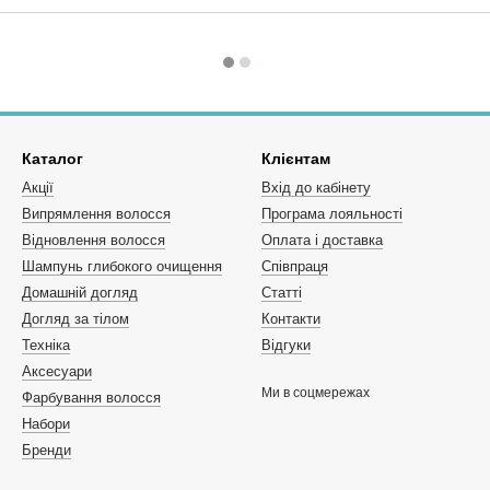
Каталог
Клієнтам
Акції
Вхід до кабінету
Випрямлення волосся
Програма лояльності
Відновлення волосся
Оплата і доставка
Шампунь глибокого очищення
Співпраця
Домашній догляд
Статті
Догляд за тілом
Контакти
Техніка
Відгуки
Аксесуари
Ми в соцмережах
Фарбування волосся
Набори
Бренди