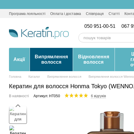
Перейти до основного контенту
Програма лояльності
Оплата і доставка
Співпраця
Статті
Конт
050 951-00-51
067 9
Випрямлення
Відновлення
Акції
г
волосся
волосся
о
Головна
Каталог
Випрямлення волосся
Випрямлення волосся Wenno
Кератин для волосся Honma Tokyo (WENNOZ
В наявності
Артикул: HT050
6 відгуків