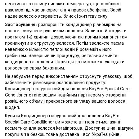
негативного впливу високих температур, що особливо
важливо під час використання прасок або фенів. Засіб
надає волоссю яскравість, блиск і життєву силу.
Застосування:
розпорошіть кондиціонер рівномірно на
вологе, висушене рушником волосся. Залиште його діяти
протягом 1-2 хвилин, дозволяючи активним компонентам
проникнути в структуру волосся. Потім зволожте пасма
невеликою кількістю теплої води й розчешіть його
гребінцем. Завершивши процедуру, ретельно змийте
кондиціонер з волосся. Після цього ви можете укладати
волосся за своїм бажанням.
Не забудьте перед використанням струснути упаковку, щоб
забезпечити рівномірне розподілення продукту.
Кондиціонер гіалуроновий для волосся KayPro Special Care
Conditioner стане вашим надійним партнером у створенні
розкішного об'єму і прекрасного вигляду вашого волосся
щодня.
Купити Кондиціонер гіалуроновий для волосся KayPro
Special Care Conditioner ви можете в інтернет-магазині
косметики для волосся keratinpro.ua. Доступна ціна, відгуки
покупців та безкоштовна доставка - вся Україна (Київ,