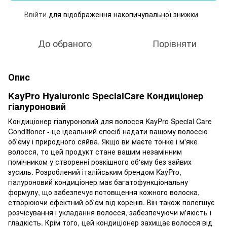
Ввійти
для відображення накопичувальної знижки
%
До обраного
Порівняти
Опис
KayPro Hyaluronic SpecialCare Кондиціонер
гіалуроновий
Кондиціонер гіалуроновий для волосся KayPro Special Care
Conditioner - це ідеальний спосіб надати вашому волоссю
об'єму і природного сяйва. Якщо ви маєте тонке і м'яке
волосся, то цей продукт стане вашим незамінним
помічником у створенні розкішного об'єму без зайвих
зусиль. Розроблений італійським брендом KayPro,
гіалуроновий кондиціонер має багатофункціональну
формулу, що забезпечує потовщення кожного волоска,
створюючи ефектний об'єм від коренів. Він також полегшує
розчісування і укладання волосся, забезпечуючи м'якість і
гладкість. Крім того, цей кондиціонер захищає волосся від