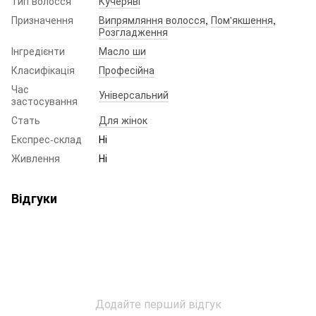
Тип волосся
Кучеряві
Призначення
Випрямляння волосся
,
Пом'якшення
,
Розгладження
Інгредієнти
Масло ши
Класифікація
Професійна
Час
Універсальний
застосування
Стать
Для жінок
Експрес-склад
Ні
Живлення
Ні
Відгуки
Додайте перший відгук