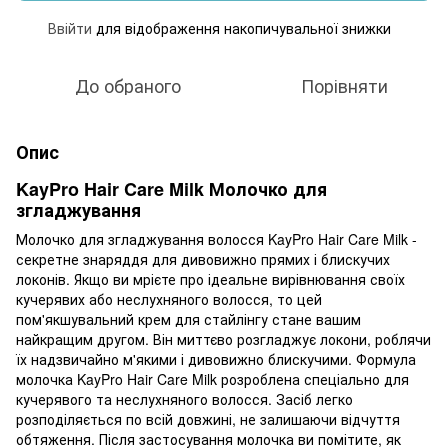
Ввійти
для відображення накопичувальної знижки
%
До обраного
Порівняти
Опис
KayPro Hair Care Milk Молочко для
згладжування
Молочко для згладжування волосся KayPro Hair Care Milk -
секретне знаряддя для дивовижно прямих і блискучих
локонів. Якщо ви мрієте про ідеальне вирівнювання своїх
кучерявих або неслухняного волосся, то цей
пом'якшувальний крем для стайлінгу стане вашим
найкращим другом. Він миттєво розгладжує локони, роблячи
їх надзвичайно м'якими і дивовижно блискучими. Формула
молочка KayPro Hair Care Milk розроблена спеціально для
кучерявого та неслухняного волосся. Засіб легко
розподіляється по всій довжині, не залишаючи відчуття
обтяження. Після застосування молочка ви помітите, як