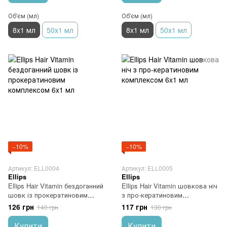
Об'єм (мл)
Об'єм (мл)
8x1 мл
50х1 мл
8x1 мл
50х1 мл
−10%
−10%
Артикул: ELL0004
Артикул: ELL0005
Ellips
Ellips
Ellips Hair Vitamin бездоганний
Ellips Hair Vitamin шовкова ніч
шовк із прокератиновим
з про-кератиновим
комплексом 6х1 мл
комплексом 6x1 мл
126 грн
117 грн
140 грн
130 грн
Купити
Купити