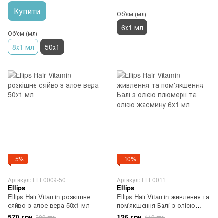
Купити
Об'єм (мл)
6x1 мл
Об'єм (мл)
8x1 мл
50х1
−5%
−10%
Артикул: ELL0009-50
Артикул: ELL0011
Ellips
Ellips
Ellips Hair Vitamin розкішне
Ellips Hair Vitamin живлення та
сяйво з алое вера 50х1 мл
пом'якшення Балі з олією
плюмерії та олією жасмину
570 грн
126 грн
600 грн
140 грн