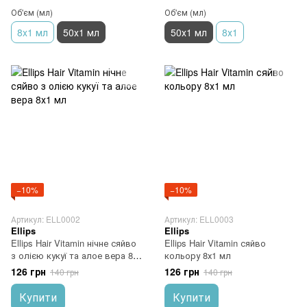
Об'єм (мл)
Об'єм (мл)
8x1 мл
50х1 мл
50х1 мл
8х1
−10%
−10%
Артикул: ELL0002
Артикул: ELL0003
Ellips
Ellips
Ellips Hair Vitamin нічне сяйво
Ellips Hair Vitamin сяйво
з олією кукуї та алое вера 8х1
кольору 8х1 мл
мл
126 грн
126 грн
140 грн
140 грн
Купити
Купити