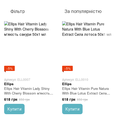
Фільтр
За популярністю
−5%
−5%
Артикул: ELL0007
Артикул: ELL0010
Ellips
Ellips
Ellips Hair Vitamin Lady Shiny
Ellips Hair Vitamin Pure Natura
With Cherry Blossom м'якість
With Blue Lotus Extract Сила
сакури 50х1 мл
лотоса 50х1 мл
618 грн
618 грн
650 грн
650 грн
Купити
Купити