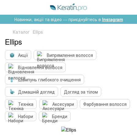
Новинки, акції та відео — приєднуйтесь в
Instagram
Каталог
Ellips
Ellips
Акції
Випрямлення волосся
Відновлення волосся
Шампунь глибокого очищення
Домашній догляд
Догляд за тілом
Техніка
Аксесуари
Фарбування волосся
Набори
Бренди