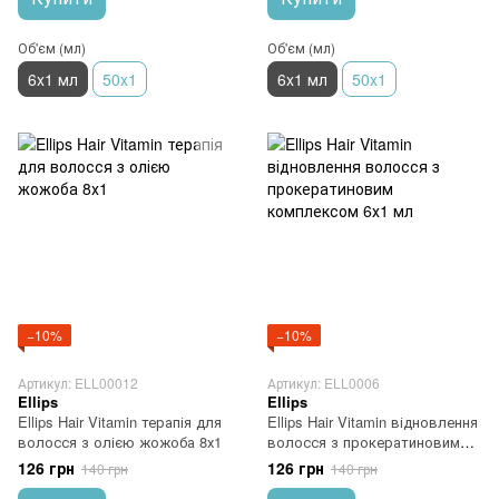
Об'єм (мл)
Об'єм (мл)
6x1 мл
50x1
6x1 мл
50x1
−10%
−10%
Артикул: ELL00012
Артикул: ELL0006
Ellips
Ellips
Ellips Hair Vitamin терапія для
Ellips Hair Vitamin відновлення
волосся з олією жожоба 8х1
волосся з прокератиновим
комплексом 6х1 мл
126 грн
126 грн
140 грн
140 грн