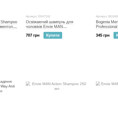
Артикул: ENV7192
Артикул: BG006
y Shampoo
Освіжаючий шампунь для
Bogenia Men 
 ментолом
чоловіків Envie MAN
Professional
ENERGIZING Shampoo 250 мл
500 мл
707 грн
Купити
345 грн