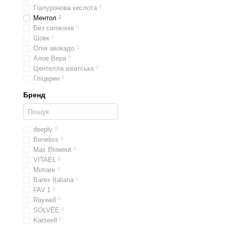
Гіалуронова кислота
0
Ментол
2
Без силіконів
0
Шовк
0
Олія авокадо
0
Алое Вера
0
Центелла азіатська
0
Гліцерин
0
Бренд
deeply
0
Beneliss
0
Max Blowout
0
VITAEL
0
Mimare
0
Barex Italiana
0
FAV.1
0
Raywell
0
SOLVÉE
0
Karseell
0