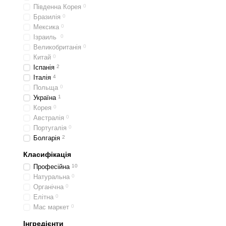
Грамотно підібраний чол
Південна Корея
0
допомагає контролюв
Бразилія
0
Мексика
0
бореться з лупою зав
Ізраиль
0
зменшує запалення т
Великобританія
0
Китай
0
підтримує густоту та
Іспанія
2
Італія
4
Отже, чоловічі шампуні н
Польща
0
Як чоловічі ша
Україна
1
Корея
0
Щоб обрати правильний з
Австралія
0
проблеми:
Португалія
0
Болгарія
2
Жирність волосся. Ша
Класифікація
Лупа та себорейний д
свербіж.
Професійна
10
Натуральна
0
Свербіж і чутливість
Органічна
0
Випадіння волосся. Д
Елітна
0
Мас маркет
0
Важливо пам’ятати, що ш
Інгредієнти