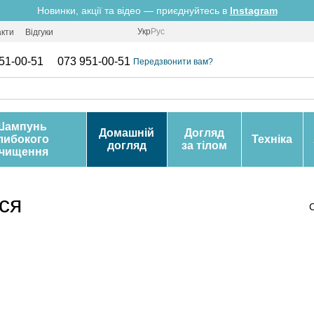
Новинки, акції та відео — приєднуйтесь в
Instagram
Укр
Рус
акти
Відгуки
51-00-51
073 951-00-51
Передзвонити вам?
Шампунь
Домашній
Догляд
либокого
Техніка
догляд
за тілом
чищення
ся