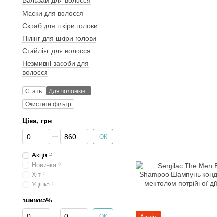
Бальзам для волосся
Маски для волосся
Скраб для шкіри голови
Пілінг для шкіри голови
Стайлінг для волосся
Незмивні засоби для
волосся
Стать:
Для чоловіків
Очистити фільтр
Ціна, грн
Від Ціна, грн
До Ціна, грн
ОК
Акція
2
Новинка
0
Хіт
0
Уцінка
0
знижка%
Від знижка%
До знижка%
ОК
Акція