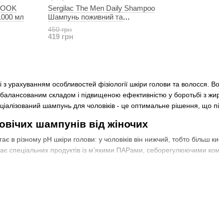
 LOOK
Sergilac The Men Daily Shampoo
1000 мл
Шампунь поживний та
кондиціонуючий 250 мл
450 грн
419 грн
і з урахуванням особливостей фізіології шкіри голови та волосся. В
збалансованим складом і підвищеною ефективністю у боротьбі з жир
іалізований шампунь для чоловіків - це оптимальне рішення, що під
ловічих шампунів від жіночих
ає в різному pH шкіри голови: у чоловіків він нижчий, тобто більш к
ає спеціальних продуктів із м’якими ПАРами, себорегулюючими ком
акож впливають андрогени — вони стимулюють виділення шкірного с
оєднують у собі очищення та профілактичну підтримку фолікулів.
ічих шампунів