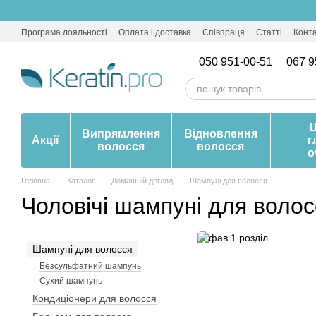
Перейти до основного контенту
Програма лояльності
Оплата і доставка
Співпраця
Статті
Конт
050 951-00-51
067 9
Випрямлення
Відновлення
Акції
г
волосся
волосся
о
Головна
Каталог
Домашній догляд
Шампуні для волосся
Чоловічі шампуні для волос
Шампуні для волосся
Безсульфатний шампунь
Сухий шампунь
Кондиціонери для волосся