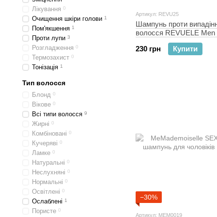
Лікування
0
Артикул: REVU25
Очищення шкіри голови
1
Шампунь проти випадін
Пом'якшення
1
волосся REVUELE Men 
Проти лупи
3
Hair Fall Shampoo
Розгладження
0
230 грн
Купити
Термозахист
0
Тонізація
1
Тип волосся
Блонд
0
Вікове
0
Всі типи волосся
9
Жирні
0
Комбіновані
0
Кучеряві
0
Ламке
0
Натуральні
0
Неслухняні
0
Нормальні
0
Освітлені
0
−30%
Ослаблені
1
Пористе
0
Артикул: MEM0019