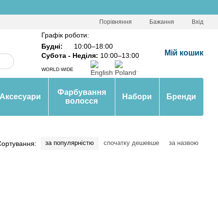
Порівняння
Бажання
Вхід
Графік роботи:
Будні:
10:00–18:00
Мій кошик
Субота - Неділя:
10:00–13:00
WORLD WIDE
Фарбування
Аксесуари
Набори
Бренди
волосся
за популярністю
спочатку дешевше
за назвою
Сортування: