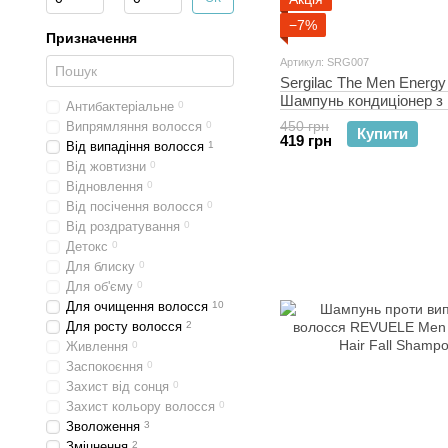
−7%
Призначення
Артикул: SRG007
Sergilac The Men Energ
Шампунь кондиціонер з
Антибактеріальне
0
потрійної дії 250 мл
450 грн
Випрямляння волосся
0
Купити
419 грн
Від випадіння волосся
1
Від жовтизни
0
Відновлення
0
Від посічення волосся
0
Від роздратування
0
Детокс
0
Для блиску
0
Для об'єму
0
Для очищення волосся
10
Для росту волосся
2
Живлення
0
Заспокоєння
0
Захист від сонця
0
Захист кольору волосся
0
Зволоження
3
Зміцнення
2