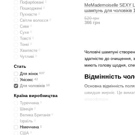
Пофарбовані
0
MeMademoiselle SEXY
Пошкоджені
0
шампунь для чоловіків 
Пухнасте
0
520 грн
Світле волосся
0
366 грн
Сиве
0
Сухе
0
Товсті
0
Тонкі
0
Хвилясте
0
Чоловічі шампуні створен
Чутливі
0
здатністю до очищення, 
миють голову щодня, спец
Стать
Для жінок
637
Відмінність чо
Унісекс
42
Для чоловіків
10
Основна відмінність поляг
швидше жирніє. Це вимаг
Країна виробництва
мікрофлори.
Туреччина
0
На чоловічий організм т
Швеція
0
шампунів для чоловіків п
Велика Британія
0
Ізраїль
0
Переваги чолов
Німеччина
1
США
0