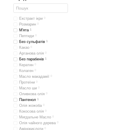
Купити чоловіч
Підбираючи чоловічий шам
Екстракт ікри
0
визначте основну про
Розмарин
0
перевірте наявність а
М'ята
1
Пептиди
0
шукайте маркування 
Без сульфатів
1
використовуйте лікув
Какао
0
Арганова олія
0
Правильний вибір шампун
Без парабенів
1
проблема прогресує — зв
Кератин
0
Колаген
0
А купити шампунь чоловічи
Масло макадамії
0
Консультанти допоможуть 
Протеїни
0
Запоріжжя тощо).
Масло ши
0
Оливкова олія
0
Пантенол
1
Олія жожоба
0
Кокосова олія
0
Мигдальне Масло
0
Олія чайного дерева
0
Амінокислоти
0