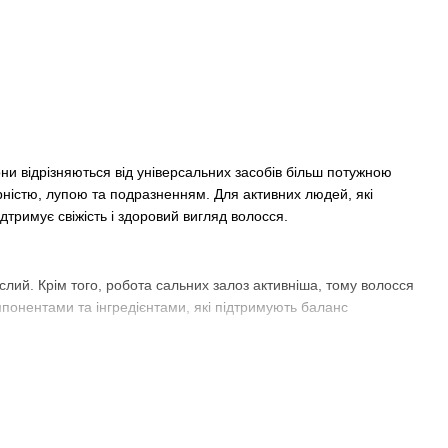
они відрізняються від універсальних засобів більш потужною
ністю, лупою та подразненням. Для активних людей, які
тримує свіжість і здоровий вигляд волосся.
ислий. Крім того, робота сальних залоз активніша, тому волосся
понентами та інгредієнтами, які підтримують баланс
ала та можуть провокувати випадіння волосся. Тому багато