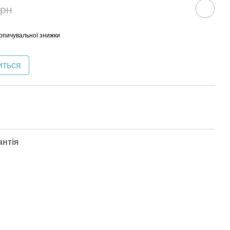
грн
опичувальної знижки
иться
антія