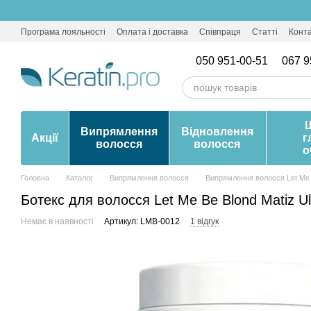
Перейти до основного контенту
Програма лояльності
Оплата і доставка
Співпраця
Статті
Конт
050 951-00-51
067 9
Випрямлення
Відновлення
Акції
г
волосся
волосся
о
Головна
Каталог
Випрямлення волосся
Випрямлення волосся Let Me
Ботекс для волосся Let Me Be Blond Matiz U
Немає в наявності
Артикул: LMB-0012
1 відгук