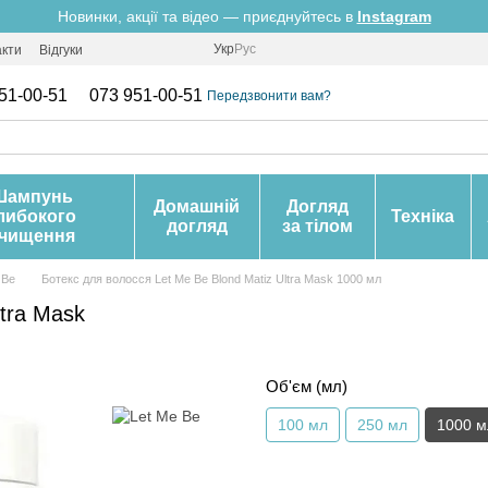
Новинки, акції та відео — приєднуйтесь в
Instagram
Укр
Рус
акти
Відгуки
51-00-51
073 951-00-51
Передзвонити вам?
Шампунь
Домашній
Догляд
либокого
Техніка
догляд
за тілом
чищення
 Be
Ботекс для волосся Let Me Be Blond Matiz Ultra Mask 1000 мл
ltra Mask
Об'єм (мл)
100 мл
250 мл
1000 м