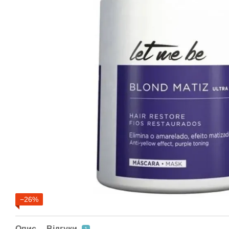
−26%
Опис
Відгуки
1