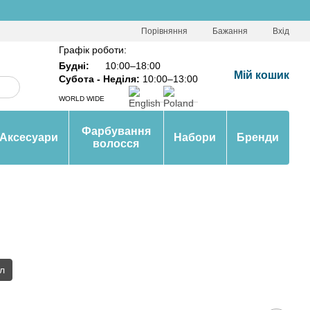
Порівняння
Бажання
Вхід
Графік роботи:
Будні:
10:00–18:00
Мій кошик
Субота - Неділя:
10:00–13:00
WORLD WIDE
Фарбування
Аксесуари
Набори
Бренди
волосся
л